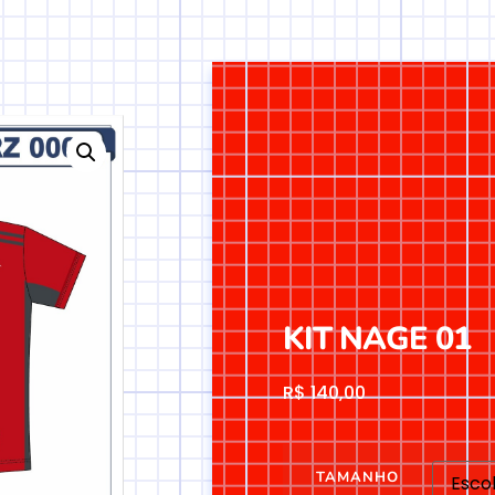
KIT NAGE 01
R$
140,00
TAMANHO