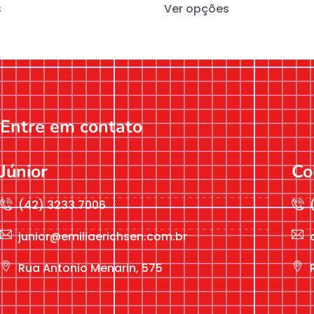
s
Ver opções
Entre em contato
Júnior
Co
(42) 3233.7006
junior@emiliaerichsen.com.br
Rua Antonio Menarin, 575