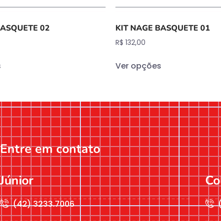
BASQUETE 02
KIT NAGE BASQUETE 01
R$
132,00
s
Ver opções
Entre em contato
Júnior
Co
(42) 3233.7006