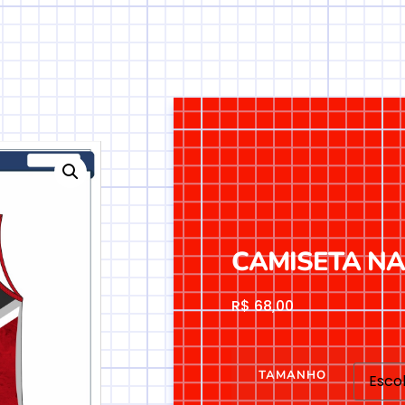
CAMISETA NAG
R$
68,00
TAMANHO