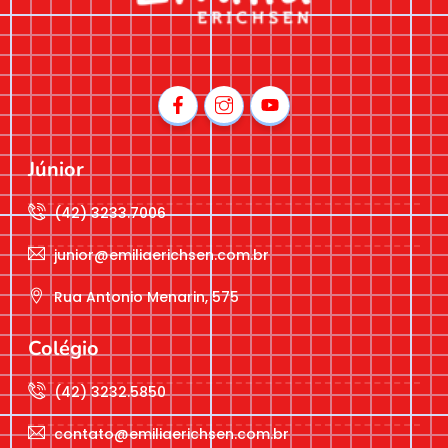
Júnior
(42) 3233.7006
junior@emiliaerichsen.com.br
Rua Antonio Menarin, 575
Colégio
(42) 3232.5850
contato@emiliaerichsen.com.br